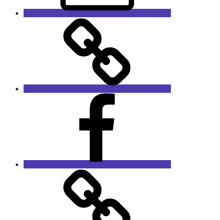
GaleRieCa
Facebook
RieCa.design
Das
Sprucharchiv