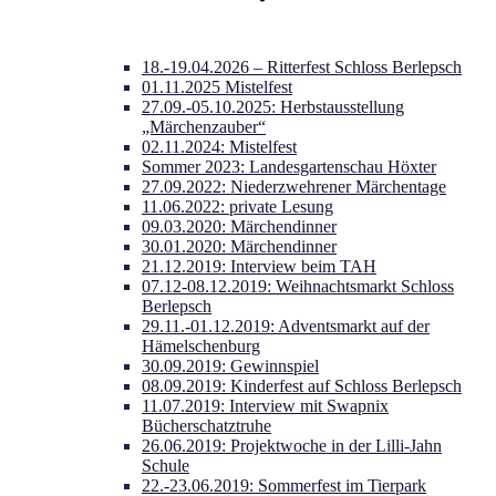
18.-19.04.2026 – Ritterfest Schloss Berlepsch
01.11.2025 Mistelfest
27.09.-05.10.2025: Herbstausstellung
„Märchenzauber“
02.11.2024: Mistelfest
Sommer 2023: Landesgartenschau Höxter
27.09.2022: Niederzwehrener Märchentage
11.06.2022: private Lesung
09.03.2020: Märchendinner
30.01.2020: Märchendinner
21.12.2019: Interview beim TAH
07.12-08.12.2019: Weihnachtsmarkt Schloss
Berlepsch
29.11.-01.12.2019: Adventsmarkt auf der
Hämelschenburg
30.09.2019: Gewinnspiel
08.09.2019: Kinderfest auf Schloss Berlepsch
11.07.2019: Interview mit Swapnix
Bücherschatztruhe
26.06.2019: Projektwoche in der Lilli-Jahn
Schule
22.-23.06.2019: Sommerfest im Tierpark