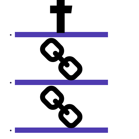
Das
Sprucharchiv
RieCa’s
Fairytales