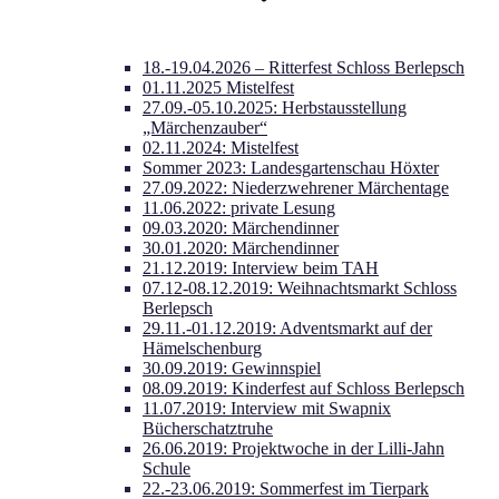
18.-19.04.2026 – Ritterfest Schloss Berlepsch
01.11.2025 Mistelfest
27.09.-05.10.2025: Herbstausstellung
„Märchenzauber“
02.11.2024: Mistelfest
Sommer 2023: Landesgartenschau Höxter
27.09.2022: Niederzwehrener Märchentage
11.06.2022: private Lesung
09.03.2020: Märchendinner
30.01.2020: Märchendinner
21.12.2019: Interview beim TAH
07.12-08.12.2019: Weihnachtsmarkt Schloss
Berlepsch
29.11.-01.12.2019: Adventsmarkt auf der
Hämelschenburg
30.09.2019: Gewinnspiel
08.09.2019: Kinderfest auf Schloss Berlepsch
11.07.2019: Interview mit Swapnix
Bücherschatztruhe
26.06.2019: Projektwoche in der Lilli-Jahn
Schule
22.-23.06.2019: Sommerfest im Tierpark