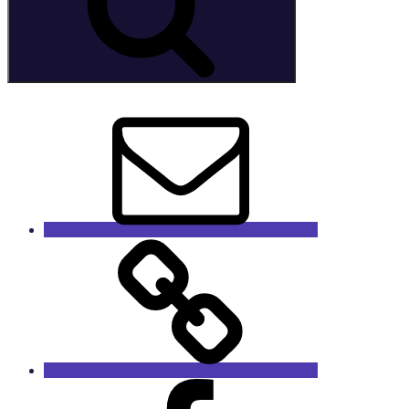
E-
Mail
GaleRieCa
Facebook
RieCa.design