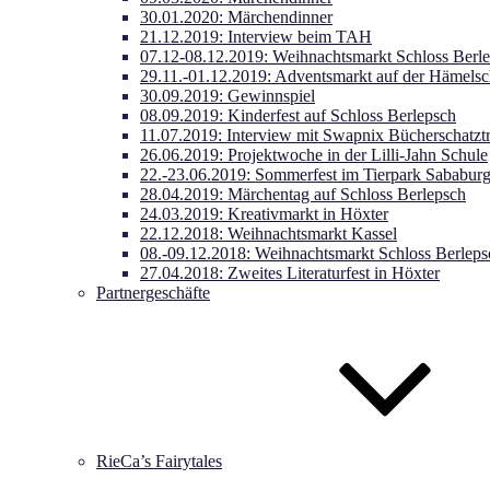
30.01.2020: Märchendinner
21.12.2019: Interview beim TAH
07.12-08.12.2019: Weihnachtsmarkt Schloss Berl
29.11.-01.12.2019: Adventsmarkt auf der Hämels
30.09.2019: Gewinnspiel
08.09.2019: Kinderfest auf Schloss Berlepsch
11.07.2019: Interview mit Swapnix Bücherschatzt
26.06.2019: Projektwoche in der Lilli-Jahn Schule
22.-23.06.2019: Sommerfest im Tierpark Sababur
28.04.2019: Märchentag auf Schloss Berlepsch
24.03.2019: Kreativmarkt in Höxter
22.12.2018: Weihnachtsmarkt Kassel
08.-09.12.2018: Weihnachtsmarkt Schloss Berleps
27.04.2018: Zweites Literaturfest in Höxter
Partnergeschäfte
RieCa’s Fairytales