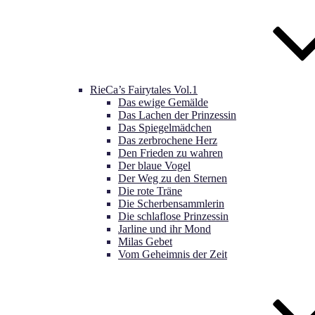
RieCa’s Fairytales Vol.1
Das ewige Gemälde
Das Lachen der Prinzessin
Das Spiegelmädchen
Das zerbrochene Herz
Den Frieden zu wahren
Der blaue Vogel
Der Weg zu den Sternen
Die rote Träne
Die Scherbensammlerin
Die schlaflose Prinzessin
Jarline und ihr Mond
Milas Gebet
Vom Geheimnis der Zeit