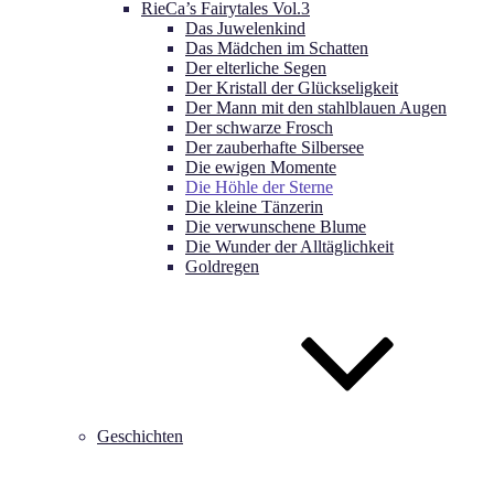
RieCa’s Fairytales Vol.3
Das Juwelenkind
Das Mädchen im Schatten
Der elterliche Segen
Der Kristall der Glückseligkeit
Der Mann mit den stahlblauen Augen
Der schwarze Frosch
Der zauberhafte Silbersee
Die ewigen Momente
Die Höhle der Sterne
Die kleine Tänzerin
Die verwunschene Blume
Die Wunder der Alltäglichkeit
Goldregen
Geschichten