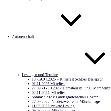
Autorenschaft
Lesungen und Termine
18.-19.04.2026 – Ritterfest Schloss Berlepsch
01.11.2025 Mistelfest
27.09.-05.10.2025: Herbstausstellung „Märchenza
02.11.2024: Mistelfest
Sommer 2023: Landesgartenschau Höxter
27.09.2022: Niederzwehrener Märchentage
11.06.2022: private Lesung
09.03.2020: Märchendinner