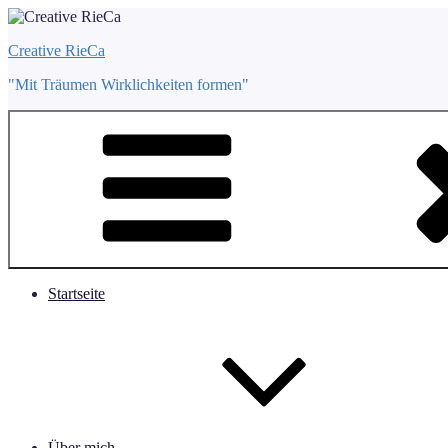
Zum
Inhalt
Creative RieCa
springen
"Mit Träumen Wirklichkeiten formen"
Startseite
Über mich