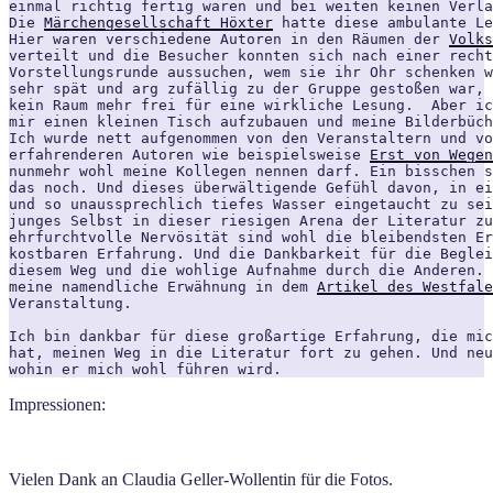
einmal richtig fertig waren und bei weiten keinen Verla
Die 
Märchengesellschaft Höxter
 hatte diese ambulante Le
Hier waren verschiedene Autoren in den Räumen der 
Volks
verteilt und die Besucher konnten sich nach einer recht
Vorstellungsrunde aussuchen, wem sie ihr Ohr schenken w
sehr spät und arg zufällig zu der Gruppe gestoßen war, 
kein Raum mehr frei für eine wirkliche Lesung.  Aber ic
mir einen kleinen Tisch aufzubauen und meine Bilderbüch
Ich wurde nett aufgenommen von den Veranstaltern und vo
erfahrenderen Autoren wie beispielsweise 
Erst von Wegen
nunmehr wohl meine Kollegen nennen darf. Ein bisschen s
das noch. Und dieses überwältigende Gefühl davon, in ei
und so unaussprechlich tiefes Wasser eingetaucht zu sei
junges Selbst in dieser riesigen Arena der Literatur zu
ehrfurchtvolle Nervösität sind wohl die bleibendsten Er
kostbaren Erfahrung. Und die Dankbarkeit für die Beglei
diesem Weg und die wohlige Aufnahme durch die Anderen. 
meine namendliche Erwähnung in dem 
Artikel des Westfale
Veranstaltung.

Ich bin dankbar für diese großartige Erfahrung, die mic
hat, meinen Weg in die Literatur fort zu gehen. Und neu
wohin er mich wohl führen wird.
Impressionen:
Vielen Dank an Claudia Geller-Wollentin für die Fotos.