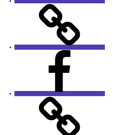
GaleRieCa
Facebook
RieCa.design
Das
Sprucharchiv