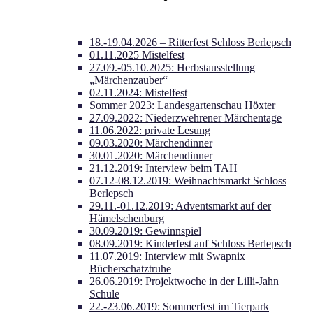
18.-19.04.2026 – Ritterfest Schloss Berlepsch
01.11.2025 Mistelfest
27.09.-05.10.2025: Herbstausstellung
„Märchenzauber“
02.11.2024: Mistelfest
Sommer 2023: Landesgartenschau Höxter
27.09.2022: Niederzwehrener Märchentage
11.06.2022: private Lesung
09.03.2020: Märchendinner
30.01.2020: Märchendinner
21.12.2019: Interview beim TAH
07.12-08.12.2019: Weihnachtsmarkt Schloss
Berlepsch
29.11.-01.12.2019: Adventsmarkt auf der
Hämelschenburg
30.09.2019: Gewinnspiel
08.09.2019: Kinderfest auf Schloss Berlepsch
11.07.2019: Interview mit Swapnix
Bücherschatztruhe
26.06.2019: Projektwoche in der Lilli-Jahn
Schule
22.-23.06.2019: Sommerfest im Tierpark