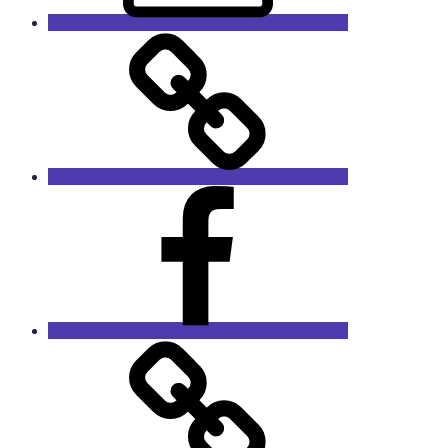
GaleRieCa
Facebook
RieCa.design
Das
Sprucharchiv