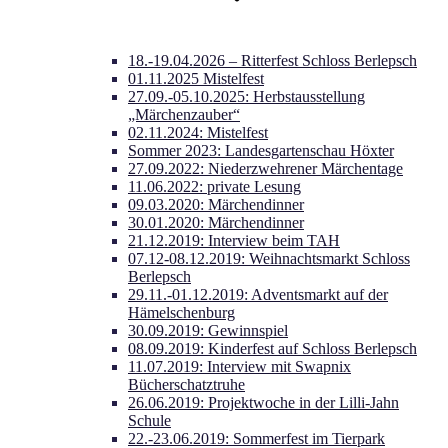
18.-19.04.2026 – Ritterfest Schloss Berlepsch
01.11.2025 Mistelfest
27.09.-05.10.2025: Herbstausstellung
„Märchenzauber“
02.11.2024: Mistelfest
Sommer 2023: Landesgartenschau Höxter
27.09.2022: Niederzwehrener Märchentage
11.06.2022: private Lesung
09.03.2020: Märchendinner
30.01.2020: Märchendinner
21.12.2019: Interview beim TAH
07.12-08.12.2019: Weihnachtsmarkt Schloss
Berlepsch
29.11.-01.12.2019: Adventsmarkt auf der
Hämelschenburg
30.09.2019: Gewinnspiel
08.09.2019: Kinderfest auf Schloss Berlepsch
11.07.2019: Interview mit Swapnix
Bücherschatztruhe
26.06.2019: Projektwoche in der Lilli-Jahn
Schule
22.-23.06.2019: Sommerfest im Tierpark