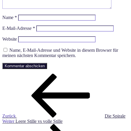
Name
*
E-Mail-Adresse
*
Website
Name, E-Mail-Adresse und Website in diesem Browser für
meinen nächsten Kommentar speichern.
Beitragsnavigation
Vorheriger
Beitrag
Zurück
Die Spirale
Nächster
Weiter
Leere Stille vs volle Stille
Beitrag