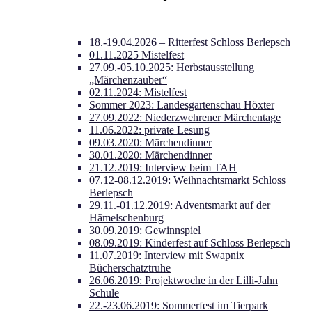
18.-19.04.2026 – Ritterfest Schloss Berlepsch
01.11.2025 Mistelfest
27.09.-05.10.2025: Herbstausstellung
„Märchenzauber“
02.11.2024: Mistelfest
Sommer 2023: Landesgartenschau Höxter
27.09.2022: Niederzwehrener Märchentage
11.06.2022: private Lesung
09.03.2020: Märchendinner
30.01.2020: Märchendinner
21.12.2019: Interview beim TAH
07.12-08.12.2019: Weihnachtsmarkt Schloss
Berlepsch
29.11.-01.12.2019: Adventsmarkt auf der
Hämelschenburg
30.09.2019: Gewinnspiel
08.09.2019: Kinderfest auf Schloss Berlepsch
11.07.2019: Interview mit Swapnix
Bücherschatztruhe
26.06.2019: Projektwoche in der Lilli-Jahn
Schule
22.-23.06.2019: Sommerfest im Tierpark