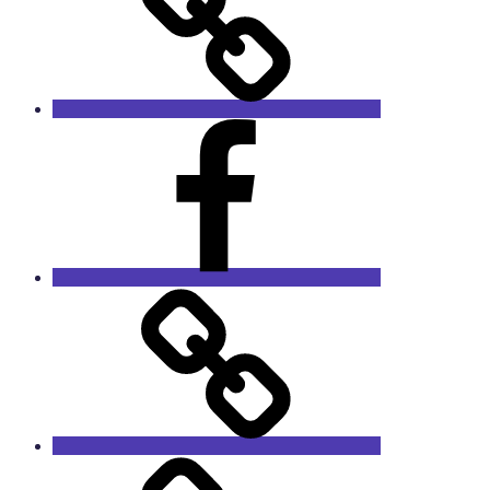
Facebook
RieCa.design
Das
Sprucharchiv
RieCa’s
Fairytales