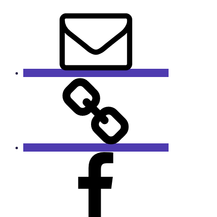
E-
Mail
GaleRieCa
Facebook
RieCa.design