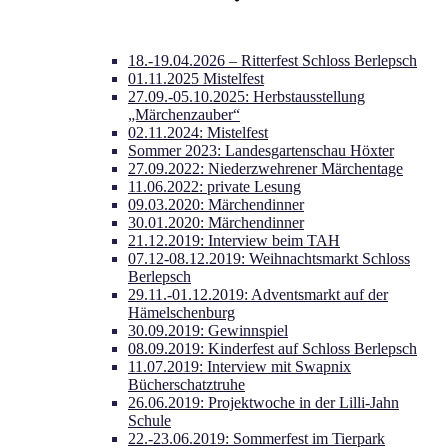
18.-19.04.2026 – Ritterfest Schloss Berlepsch
01.11.2025 Mistelfest
27.09.-05.10.2025: Herbstausstellung
„Märchenzauber“
02.11.2024: Mistelfest
Sommer 2023: Landesgartenschau Höxter
27.09.2022: Niederzwehrener Märchentage
11.06.2022: private Lesung
09.03.2020: Märchendinner
30.01.2020: Märchendinner
21.12.2019: Interview beim TAH
07.12-08.12.2019: Weihnachtsmarkt Schloss
Berlepsch
29.11.-01.12.2019: Adventsmarkt auf der
Hämelschenburg
30.09.2019: Gewinnspiel
08.09.2019: Kinderfest auf Schloss Berlepsch
11.07.2019: Interview mit Swapnix
Bücherschatztruhe
26.06.2019: Projektwoche in der Lilli-Jahn
Schule
22.-23.06.2019: Sommerfest im Tierpark