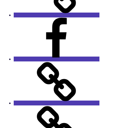
Facebook
RieCa.design
Das
Sprucharchiv
RieCa’s
Fairytales