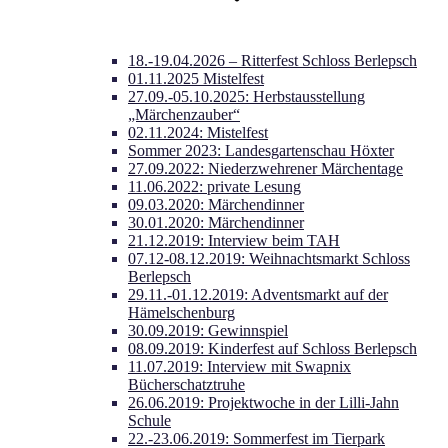
18.-19.04.2026 – Ritterfest Schloss Berlepsch
01.11.2025 Mistelfest
27.09.-05.10.2025: Herbstausstellung
„Märchenzauber“
02.11.2024: Mistelfest
Sommer 2023: Landesgartenschau Höxter
27.09.2022: Niederzwehrener Märchentage
11.06.2022: private Lesung
09.03.2020: Märchendinner
30.01.2020: Märchendinner
21.12.2019: Interview beim TAH
07.12-08.12.2019: Weihnachtsmarkt Schloss
Berlepsch
29.11.-01.12.2019: Adventsmarkt auf der
Hämelschenburg
30.09.2019: Gewinnspiel
08.09.2019: Kinderfest auf Schloss Berlepsch
11.07.2019: Interview mit Swapnix
Bücherschatztruhe
26.06.2019: Projektwoche in der Lilli-Jahn
Schule
22.-23.06.2019: Sommerfest im Tierpark