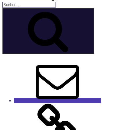
Suche
nach:
Suchen
E-
Mail
GaleRieCa