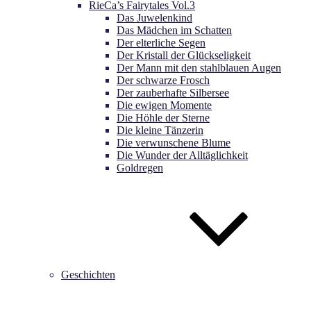
RieCa’s Fairytales Vol.3
Das Juwelenkind
Das Mädchen im Schatten
Der elterliche Segen
Der Kristall der Glückseligkeit
Der Mann mit den stahlblauen Augen
Der schwarze Frosch
Der zauberhafte Silbersee
Die ewigen Momente
Die Höhle der Sterne
Die kleine Tänzerin
Die verwunschene Blume
Die Wunder der Alltäglichkeit
Goldregen
Geschichten