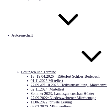
Autorenschaft
Lesungen und Termine
18.-19.04.2026 – Ritterfest Schloss Berlepsch
01.11.2025 Mistelfest
27.09.-05.10.2025: Herbstausstellung „Märchenza
02.11.2024: Mistelfest
Sommer 2023: Landesgartenschau Höxter
27.09.2022: Niederzwehrener Märchentage
11.06.2022: private Lesung
09.03.2020: Märchendinner