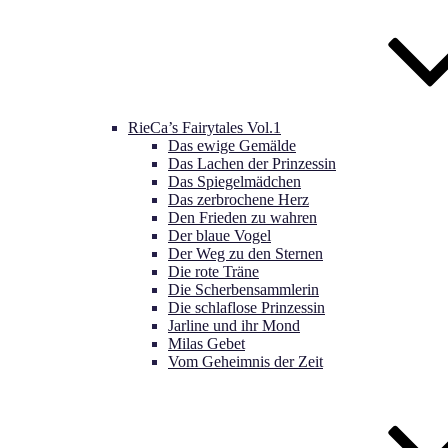
RieCa’s Fairytales Vol.1
Das ewige Gemälde
Das Lachen der Prinzessin
Das Spiegelmädchen
Das zerbrochene Herz
Den Frieden zu wahren
Der blaue Vogel
Der Weg zu den Sternen
Die rote Träne
Die Scherbensammlerin
Die schlaflose Prinzessin
Jarline und ihr Mond
Milas Gebet
Vom Geheimnis der Zeit