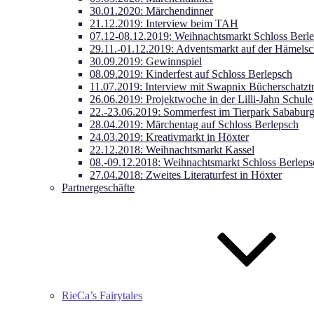
30.01.2020: Märchendinner
21.12.2019: Interview beim TAH
07.12-08.12.2019: Weihnachtsmarkt Schloss Berl
29.11.-01.12.2019: Adventsmarkt auf der Hämels
30.09.2019: Gewinnspiel
08.09.2019: Kinderfest auf Schloss Berlepsch
11.07.2019: Interview mit Swapnix Bücherschatzt
26.06.2019: Projektwoche in der Lilli-Jahn Schule
22.-23.06.2019: Sommerfest im Tierpark Sababur
28.04.2019: Märchentag auf Schloss Berlepsch
24.03.2019: Kreativmarkt in Höxter
22.12.2018: Weihnachtsmarkt Kassel
08.-09.12.2018: Weihnachtsmarkt Schloss Berleps
27.04.2018: Zweites Literaturfest in Höxter
Partnergeschäfte
RieCa’s Fairytales