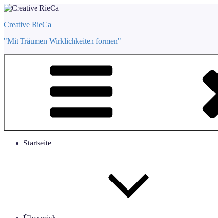
Zum
Inhalt
Creative RieCa
springen
"Mit Träumen Wirklichkeiten formen"
Startseite
Über mich