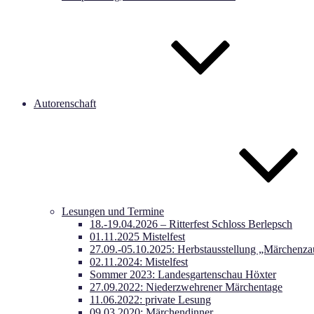
Autorenschaft
Lesungen und Termine
18.-19.04.2026 – Ritterfest Schloss Berlepsch
01.11.2025 Mistelfest
27.09.-05.10.2025: Herbstausstellung „Märchenza
02.11.2024: Mistelfest
Sommer 2023: Landesgartenschau Höxter
27.09.2022: Niederzwehrener Märchentage
11.06.2022: private Lesung
09.03.2020: Märchendinner