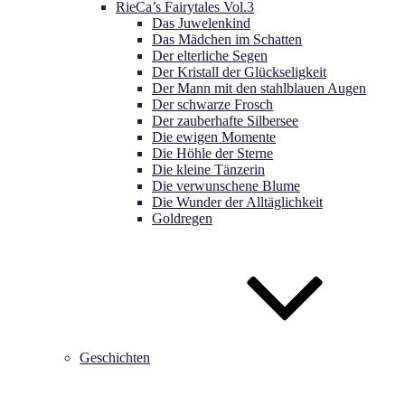
RieCa’s Fairytales Vol.3
Das Juwelenkind
Das Mädchen im Schatten
Der elterliche Segen
Der Kristall der Glückseligkeit
Der Mann mit den stahlblauen Augen
Der schwarze Frosch
Der zauberhafte Silbersee
Die ewigen Momente
Die Höhle der Sterne
Die kleine Tänzerin
Die verwunschene Blume
Die Wunder der Alltäglichkeit
Goldregen
Geschichten