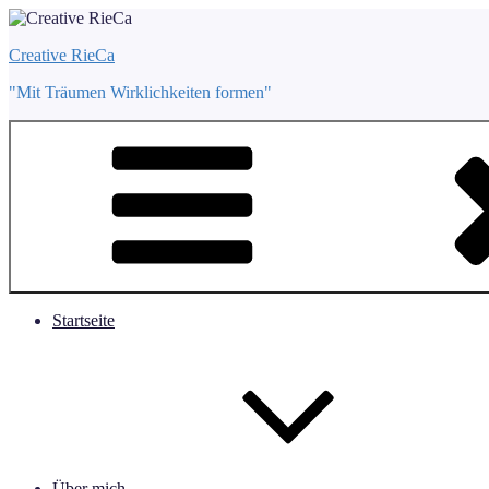
Zum
Inhalt
Creative RieCa
springen
"Mit Träumen Wirklichkeiten formen"
Startseite
Über mich