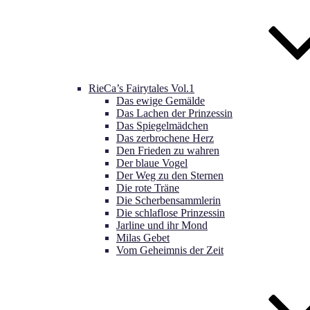
RieCa’s Fairytales Vol.1
Das ewige Gemälde
Das Lachen der Prinzessin
Das Spiegelmädchen
Das zerbrochene Herz
Den Frieden zu wahren
Der blaue Vogel
Der Weg zu den Sternen
Die rote Träne
Die Scherbensammlerin
Die schlaflose Prinzessin
Jarline und ihr Mond
Milas Gebet
Vom Geheimnis der Zeit