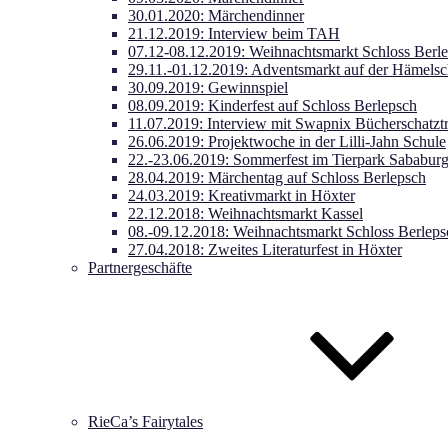
30.01.2020: Märchendinner
21.12.2019: Interview beim TAH
07.12-08.12.2019: Weihnachtsmarkt Schloss Berl
29.11.-01.12.2019: Adventsmarkt auf der Hämels
30.09.2019: Gewinnspiel
08.09.2019: Kinderfest auf Schloss Berlepsch
11.07.2019: Interview mit Swapnix Bücherschatzt
26.06.2019: Projektwoche in der Lilli-Jahn Schule
22.-23.06.2019: Sommerfest im Tierpark Sababur
28.04.2019: Märchentag auf Schloss Berlepsch
24.03.2019: Kreativmarkt in Höxter
22.12.2018: Weihnachtsmarkt Kassel
08.-09.12.2018: Weihnachtsmarkt Schloss Berleps
27.04.2018: Zweites Literaturfest in Höxter
Partnergeschäfte
RieCa’s Fairytales