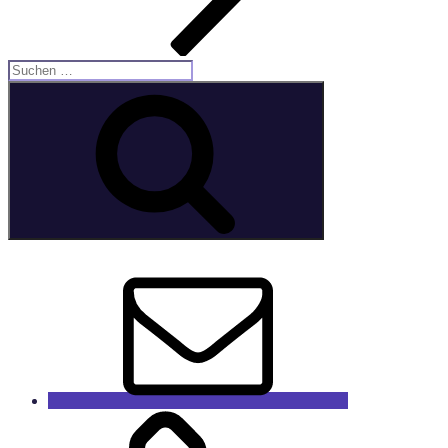
Suche
nach:
Suchen
E-
Mail
GaleRieCa