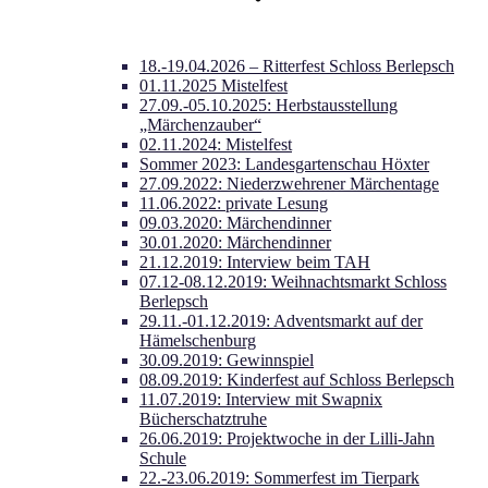
18.-19.04.2026 – Ritterfest Schloss Berlepsch
01.11.2025 Mistelfest
27.09.-05.10.2025: Herbstausstellung
„Märchenzauber“
02.11.2024: Mistelfest
Sommer 2023: Landesgartenschau Höxter
27.09.2022: Niederzwehrener Märchentage
11.06.2022: private Lesung
09.03.2020: Märchendinner
30.01.2020: Märchendinner
21.12.2019: Interview beim TAH
07.12-08.12.2019: Weihnachtsmarkt Schloss
Berlepsch
29.11.-01.12.2019: Adventsmarkt auf der
Hämelschenburg
30.09.2019: Gewinnspiel
08.09.2019: Kinderfest auf Schloss Berlepsch
11.07.2019: Interview mit Swapnix
Bücherschatztruhe
26.06.2019: Projektwoche in der Lilli-Jahn
Schule
22.-23.06.2019: Sommerfest im Tierpark