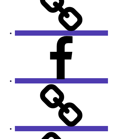
Facebook
RieCa.design
Das
Sprucharchiv
RieCa’s