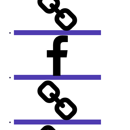
Facebook
RieCa.design
Das
Sprucharchiv
RieCa’s