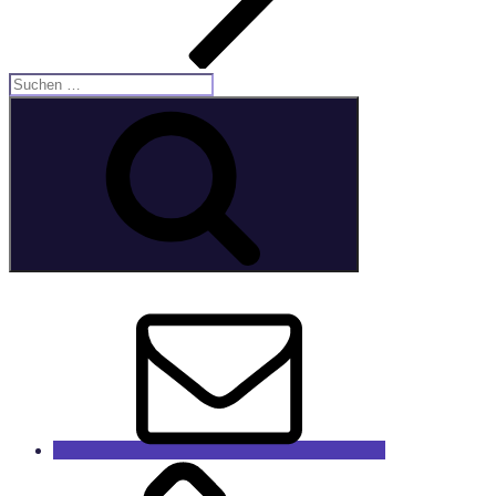
Suche
nach:
Suchen
E-
Mail
GaleRieCa