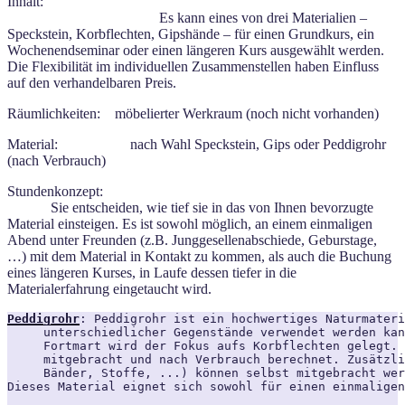
Inha
Es kann eines von drei Materialien –
Speckstein, Korbflechten, Gipshände – für einen Grundkurs, ein
Wochenendseminar oder einen längeren Kurs ausgewählt werden.
Die Flexibilität im individuellen Zusammenstellen haben Einfluss
auf den verhandelbaren Preis.
Räumlichkeiten: möbelierter Werkraum (noch nicht vorhanden)
Material: nach Wahl Speckstein, Gips oder Peddigrohr
(nach Verbrauch)
Stundenk
Sie entscheiden, wie tief sie in das von Ihnen bevorzugte
Material einsteigen. Es ist sowohl möglich, an einem einmaligen
Abend unter Freunden (z.B. Junggesellenabschiede, Geburstage,
…) mit dem Material in Kontakt zu kommen, als auch die Buchung
eines längeren Kurses, in Laufe dessen tiefer in die
Materialerfahrung eingetaucht wird.
Peddigrohr
: Peddigrohr ist ein hochwertiges Naturmateri
     unterschiedlicher Gegenstände verwendet werden kan
     Fortmart wird der Fokus aufs Korbflechten gelegt. 
     mitgebracht und nach Verbrauch berechnet. Zusätzli
     Bänder, Stoffe, ...) können selbst mitgebracht wer
Dieses Material eignet sich sowohl für einen einmaligen