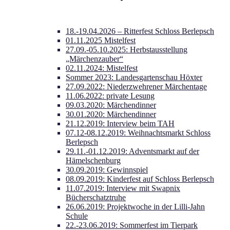
18.-19.04.2026 – Ritterfest Schloss Berlepsch
01.11.2025 Mistelfest
27.09.-05.10.2025: Herbstausstellung
„Märchenzauber“
02.11.2024: Mistelfest
Sommer 2023: Landesgartenschau Höxter
27.09.2022: Niederzwehrener Märchentage
11.06.2022: private Lesung
09.03.2020: Märchendinner
30.01.2020: Märchendinner
21.12.2019: Interview beim TAH
07.12-08.12.2019: Weihnachtsmarkt Schloss
Berlepsch
29.11.-01.12.2019: Adventsmarkt auf der
Hämelschenburg
30.09.2019: Gewinnspiel
08.09.2019: Kinderfest auf Schloss Berlepsch
11.07.2019: Interview mit Swapnix
Bücherschatztruhe
26.06.2019: Projektwoche in der Lilli-Jahn
Schule
22.-23.06.2019: Sommerfest im Tierpark