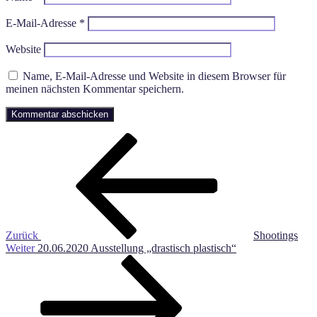
E-Mail-Adresse
*
Website
Name, E-Mail-Adresse und Website in diesem Browser für
meinen nächsten Kommentar speichern.
Beitragsnavigation
Vorheriger
Beitrag
Zurück
Shootings
Nächster
Weiter
20.06.2020 Ausstellung „drastisch plastisch“
Beitrag