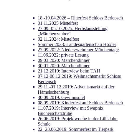
18.-19.04.2026 – Ritterfest Schloss Berlepsch
01.11.2025 Mistelfest
27.09.-05.10.2025: Herbstausstellung
„Märchenzauber“
02.11.2024: Mistelfest
Sommer 2023: Landesgartenschau Höxter
27.09.2022: Niederzwehrener Märchentage
11.06.2022: private Lesung
09.03.2020: Märchendinner
30.01.2020: Märchendinner
21.12.2019: Interview beim TAH
07.12-08.12.2019: Weihnachtsmarkt Schloss
Berlepsch
29.11.-01.12.2019: Adventsmarkt auf der
Hämelschenburg
30.09.2019: Gewinnspiel
08.09.2019: Kinderfest auf Schloss Berlepsch
11.07.2019: Interview mit Swapnix
Bücherschatztruhe
26.06.2019: Projektwoche in der Lilli-Jahn
Schule
22.-23.06.2019: Sommerfest im Tierpark