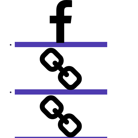
Facebook
RieCa.design
Das
Sprucharchiv
RieCa’s
Fairytales