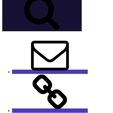
E-
Mail
GaleRieCa