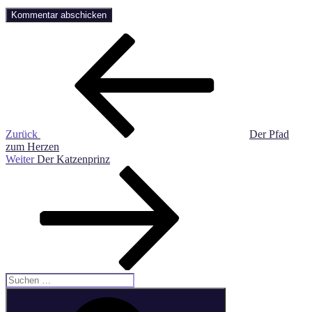
Beitragsnavigation
Vorheriger
Beitrag
Zurück
Der Pfad
zum Herzen
Nächster
Weiter
Der Katzenprinz
Beitrag
Suche
nach:
Suchen