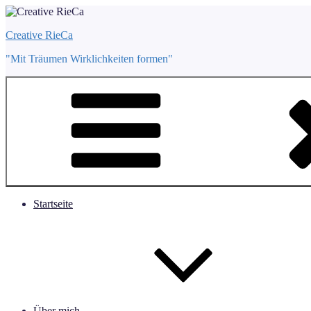
Zum
Inhalt
Creative RieCa
springen
"Mit Träumen Wirklichkeiten formen"
Startseite
Über mich