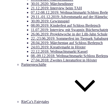
30.01.2020: Märchendinner
21.12.2019: Interview beim TAH
07.12-08.12.2019: Weihnachtsmarkt Schloss Berl
29.11.-01.12.2019: Adventsmarkt auf der Hämels
30.09.2019: Gewinnspiel
08.09.2019: Kinderfest auf Schloss Berlepsch
11.07.2019: Interview mit Swapnix Bücherschatzt
26.06.2019: Projektwoche in der Lilli-Jahn Schule
22.-23.06.2019: Sommerfest im Tierpark Sababur
28.04.2019: Märchentag auf Schloss Berlepsch
24.03.2019: Kreativmarkt in Höxter
22.12.2018: Weihnachtsmarkt Kassel
08.-09.12.2018: Weihnachtsmarkt Schloss Berleps
27.04.2018: Zweites Literaturfest in Höxter
Partnergeschäfte
RieCa’s Fairytales