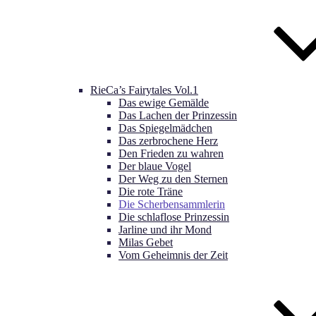
RieCa’s Fairytales Vol.1
Das ewige Gemälde
Das Lachen der Prinzessin
Das Spiegelmädchen
Das zerbrochene Herz
Den Frieden zu wahren
Der blaue Vogel
Der Weg zu den Sternen
Die rote Träne
Die Scherbensammlerin
Die schlaflose Prinzessin
Jarline und ihr Mond
Milas Gebet
Vom Geheimnis der Zeit