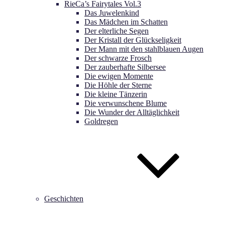
RieCa’s Fairytales Vol.3
Das Juwelenkind
Das Mädchen im Schatten
Der elterliche Segen
Der Kristall der Glückseligkeit
Der Mann mit den stahlblauen Augen
Der schwarze Frosch
Der zauberhafte Silbersee
Die ewigen Momente
Die Höhle der Sterne
Die kleine Tänzerin
Die verwunschene Blume
Die Wunder der Alltäglichkeit
Goldregen
Geschichten