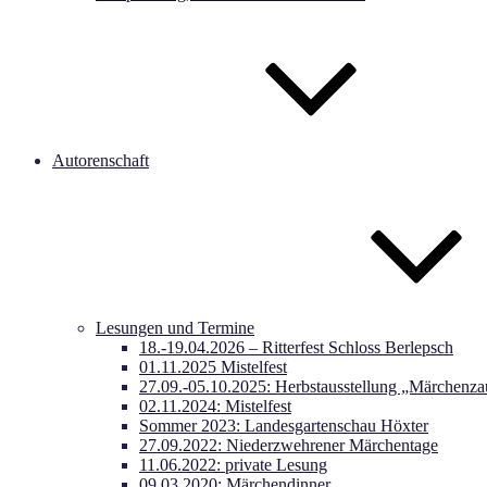
Autorenschaft
Lesungen und Termine
18.-19.04.2026 – Ritterfest Schloss Berlepsch
01.11.2025 Mistelfest
27.09.-05.10.2025: Herbstausstellung „Märchenza
02.11.2024: Mistelfest
Sommer 2023: Landesgartenschau Höxter
27.09.2022: Niederzwehrener Märchentage
11.06.2022: private Lesung
09.03.2020: Märchendinner