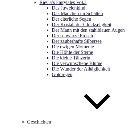
RieCa’s Fairytales Vol.3
Das Juwelenkind
Das Mädchen im Schatten
Der elterliche Segen
Der Kristall der Glückseligkeit
Der Mann mit den stahlblauen Augen
Der schwarze Frosch
Der zauberhafte Silbersee
Die ewigen Momente
Die Höhle der Sterne
Die kleine Tänzerin
Die verwunschene Blume
Die Wunder der Alltäglichkeit
Goldregen
Geschichten