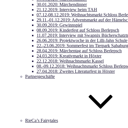
30.01.2020: Märchendinner
21.12.2019: Interview beim TAH
07.12-08.12.2019: Weihnachtsmarkt Schloss Berl
29.11.-01.12.2019: Adventsmarkt auf der Hämels
30.09.2019: Gewinnspiel
08.09.2019: Kinderfest auf Schloss Berlepsch
11.07.2019: Interview mit Swapnix Bücherschatzt
26.06.2019: Projektwoche in der Lilli-Jahn Schule
22.-23.06.2019: Sommerfest im Tierpark Sababur
28.04.2019: Märchentag auf Schloss Berlepsch
24.03.2019: Kreativmarkt in Höxter
22.12.2018: Weihnachtsmarkt Kassel
08.-09.12.2018: Weihnachtsmarkt Schloss Berleps
27.04.2018: Zweites Literaturfest in Höxter
Partnergeschäfte
RieCa’s Fairytales