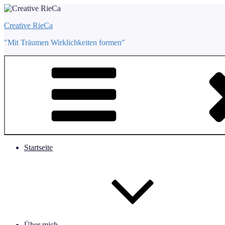
Zum
Inhalt
Creative RieCa
springen
"Mit Träumen Wirklichkeiten formen"
Startseite
Über mich