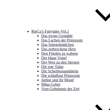
RieCa’s Fairytales Vol.1
Das ewige Gemälde
Das Lachen der Prinzessin
Das Spiegelmädchen
Das zerbrochene Herz
Den Frieden zu wahren
Der blaue Vogel
Der Weg zu den Sternen
Die rote Träne
Die Scherbensammlerin
Die schlaflose Prinzessin
Jarline und ihr Mond
Milas Gebet
Vom Geheimnis der Zeit