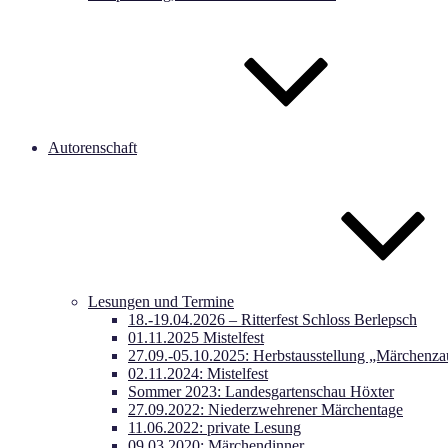
Autorenschaft
Lesungen und Termine
18.-19.04.2026 – Ritterfest Schloss Berlepsch
01.11.2025 Mistelfest
27.09.-05.10.2025: Herbstausstellung „Märchenza
02.11.2024: Mistelfest
Sommer 2023: Landesgartenschau Höxter
27.09.2022: Niederzwehrener Märchentage
11.06.2022: private Lesung
09.03.2020: Märchendinner