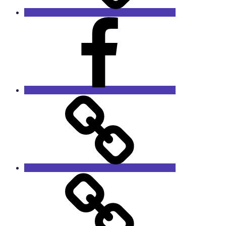
Facebook
RieCa.design
Das
Sprucharchiv
RieCa’s
Fairytales