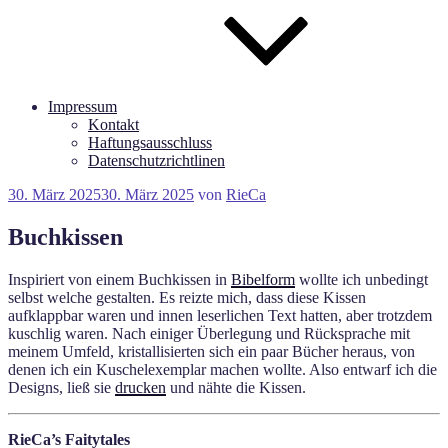
Impressum
Kontakt
Haftungsausschluss
Datenschutzrichtlinen
Veröffentlicht
30. März 2025
30. März 2025
von
RieCa
am
Buchkissen
Inspiriert von einem Buchkissen in
Bibelform
wollte ich unbedingt
selbst welche gestalten. Es reizte mich, dass diese Kissen
aufklappbar waren und innen leserlichen Text hatten, aber trotzdem
kuschlig waren. Nach einiger Überlegung und Rücksprache mit
meinem Umfeld, kristallisierten sich ein paar Bücher heraus, von
denen ich ein Kuschelexemplar machen wollte. Also entwarf ich die
Designs, ließ sie
drucken
und nähte die Kissen.
RieCa’s Faitytales