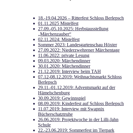
18.-19.04.2026 – Ritterfest Schloss Berlepsch
01.11.2025 Mistelfest
27.09.-05.10.2025: Herbstausstellung
„Märchenzauber“
02.11.2024: Mistelfest
Sommer 2023: Landesgartenschau Höxter
27.09.2022: Niederzwehrener Märchentage
11.06.2022: private Lesung
09.03.2020: Märchendinner
30.01.2020: Märchendinner
21.12.2019: Interview beim TAH
07.12-08.12.2019: Weihnachtsmarkt Schloss
Berlepsch
29.11.-01.12.2019: Adventsmarkt auf der
Hämelschenburg
30.09.2019: Gewinnspiel
08.09.2019: Kinderfest auf Schloss Berlepsch
11.07.2019: Interview mit Swapnix
Bücherschatztruhe
26.06.2019: Projektwoche in der Lilli-Jahn
Schule
22.-23.06.2019: Sommerfest im Tierpark