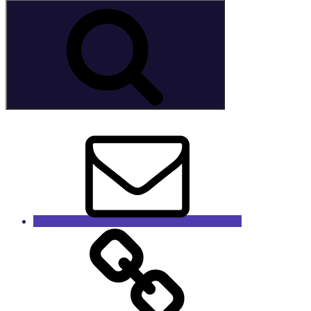
nach:
Suchen
E-
Mail
GaleRieCa