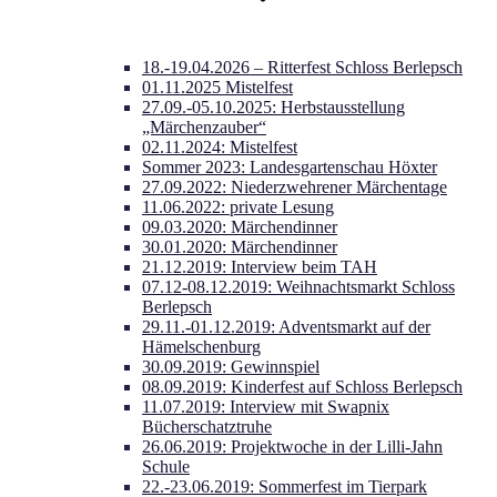
18.-19.04.2026 – Ritterfest Schloss Berlepsch
01.11.2025 Mistelfest
27.09.-05.10.2025: Herbstausstellung
„Märchenzauber“
02.11.2024: Mistelfest
Sommer 2023: Landesgartenschau Höxter
27.09.2022: Niederzwehrener Märchentage
11.06.2022: private Lesung
09.03.2020: Märchendinner
30.01.2020: Märchendinner
21.12.2019: Interview beim TAH
07.12-08.12.2019: Weihnachtsmarkt Schloss
Berlepsch
29.11.-01.12.2019: Adventsmarkt auf der
Hämelschenburg
30.09.2019: Gewinnspiel
08.09.2019: Kinderfest auf Schloss Berlepsch
11.07.2019: Interview mit Swapnix
Bücherschatztruhe
26.06.2019: Projektwoche in der Lilli-Jahn
Schule
22.-23.06.2019: Sommerfest im Tierpark