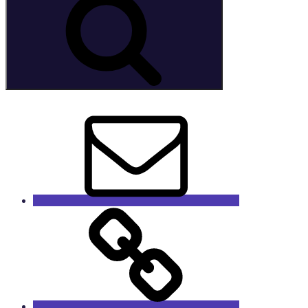
E-
Mail
GaleRieCa