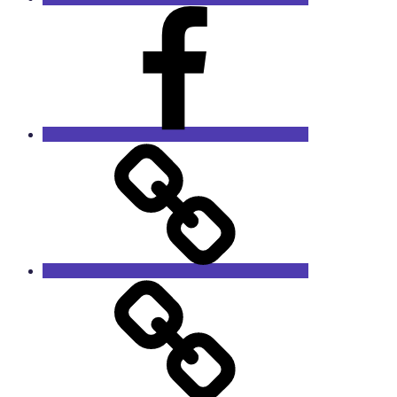
Facebook
RieCa.design
Das
Sprucharchiv
RieCa’s
Fairytales