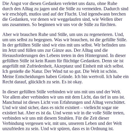
Die Angst vor diesen Gedanken verleitet uns dazu, ohne Ruhe
durch den Alltag zu jagen und die Stille zu vermeiden. Dadurch sind
wir erschöpft, mutlos und auf der Flucht. Und irgendwann brechen
die Gedanken, vor denen wir weggelaufen sind, wie Wellen über
uns zusammen. So beginnen wir uns vor de Stille zu fürchten.
Aber wir brauchen Ruhe und Stille, um uns zu regenerieren. Und,
um uns selbst zu begegnen. Was wir brauchen, ist die gefüllte Stille.
In der gefüllten Stille sind wir eins mit uns selbst. Wir befinden uns
im Jetzt und füllen uns zur Gänze aus. Der Alltag und die
Herausforderungen des Lebens treten in den Hintergrund. In dieser
gefüllten Stille ist kein Raum für flüchtige Gedanken. Denn sie ist
angefüllt mit Zufriedenheit, Akzeptanz und Einheit mit sich selbst.
Ich genieße die Natur. Der Wind tut so gut. Die Welt ist schön.
Meine Entscheidungen haben Gründe. Ich bin wertvoll. Ich habe ein
Recht darauf, glücklich zu sein. Es ist okay.
In dieser gefüllten Stille verbinden wir uns mit uns und der Welt.
Vor allem aber verbinden wir uns mit dem Licht, das tief in uns ist.
Manchmal ist dieses Licht von Erfahrungen und Alltag verschüttet.
Und wir sind sicher, dass es nicht existiert – vielleicht sogar nie
existiert hat. Aber es ist da. Und wenn wir in die volle Stille treten,
verbinden wir uns mit diesem Strahlen. Für die Zeit dieser
Verbindung vergessen wir, mit uns, unserem Leben und der Welt
unzufrieden zu sein. Und wir spüren, dass es in Ordnung ist.