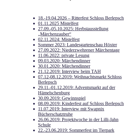
18.-19.04.2026 – Ritterfest Schloss Berlepsch
01.11.2025 Mistelfest
27.09.-05.10.2025: Herbstausstellung
„Märchenzauber“
02.11.2024: Mistelfest
Sommer 2023: Landesgartenschau Höxter
27.09.2022: Niederzwehrener Märchentage
11.06.2022: private Lesung
09.03.2020: Märchendinner
30.01.2020: Märchendinner
21.12.2019: Interview beim TAH
07.12-08.12.2019: Weihnachtsmarkt Schloss
Berlepsch
29.11.-01.12.2019: Adventsmarkt auf der
Hämelschenburg
30.09.2019: Gewinnspiel
08.09.2019: Kinderfest auf Schloss Berlepsch
11.07.2019: Interview mit Swapnix
Bücherschatztruhe
26.06.2019: Projektwoche in der Lilli-Jahn
Schule
22.-23.06.2019: Sommerfest im Tierpark