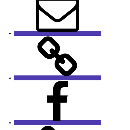
GaleRieCa
Facebook
RieCa.design
Das