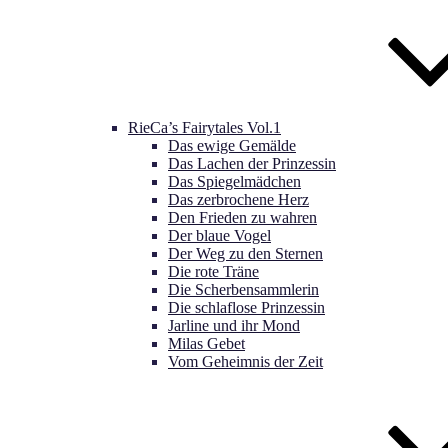
RieCa’s Fairytales Vol.1
Das ewige Gemälde
Das Lachen der Prinzessin
Das Spiegelmädchen
Das zerbrochene Herz
Den Frieden zu wahren
Der blaue Vogel
Der Weg zu den Sternen
Die rote Träne
Die Scherbensammlerin
Die schlaflose Prinzessin
Jarline und ihr Mond
Milas Gebet
Vom Geheimnis der Zeit