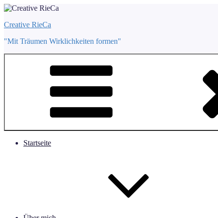
Zum
Inhalt
Creative RieCa
springen
"Mit Träumen Wirklichkeiten formen"
Startseite
Über mich