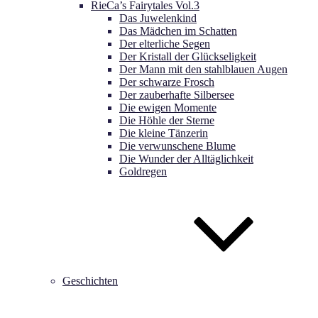
RieCa’s Fairytales Vol.3
Das Juwelenkind
Das Mädchen im Schatten
Der elterliche Segen
Der Kristall der Glückseligkeit
Der Mann mit den stahlblauen Augen
Der schwarze Frosch
Der zauberhafte Silbersee
Die ewigen Momente
Die Höhle der Sterne
Die kleine Tänzerin
Die verwunschene Blume
Die Wunder der Alltäglichkeit
Goldregen
Geschichten