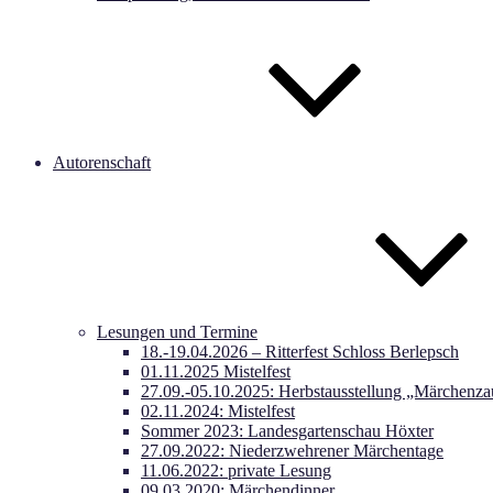
Autorenschaft
Lesungen und Termine
18.-19.04.2026 – Ritterfest Schloss Berlepsch
01.11.2025 Mistelfest
27.09.-05.10.2025: Herbstausstellung „Märchenza
02.11.2024: Mistelfest
Sommer 2023: Landesgartenschau Höxter
27.09.2022: Niederzwehrener Märchentage
11.06.2022: private Lesung
09.03.2020: Märchendinner