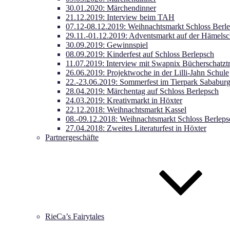
30.01.2020: Märchendinner
21.12.2019: Interview beim TAH
07.12-08.12.2019: Weihnachtsmarkt Schloss Berl
29.11.-01.12.2019: Adventsmarkt auf der Hämels
30.09.2019: Gewinnspiel
08.09.2019: Kinderfest auf Schloss Berlepsch
11.07.2019: Interview mit Swapnix Bücherschatzt
26.06.2019: Projektwoche in der Lilli-Jahn Schule
22.-23.06.2019: Sommerfest im Tierpark Sababur
28.04.2019: Märchentag auf Schloss Berlepsch
24.03.2019: Kreativmarkt in Höxter
22.12.2018: Weihnachtsmarkt Kassel
08.-09.12.2018: Weihnachtsmarkt Schloss Berleps
27.04.2018: Zweites Literaturfest in Höxter
Partnergeschäfte
RieCa’s Fairytales