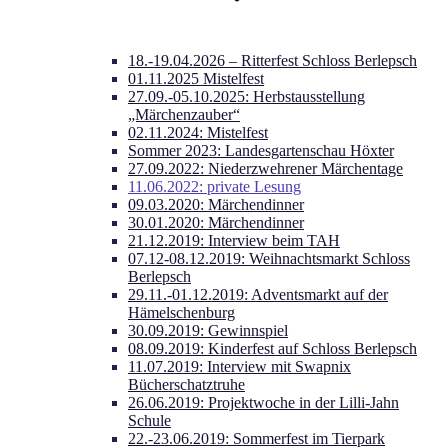
18.-19.04.2026 – Ritterfest Schloss Berlepsch
01.11.2025 Mistelfest
27.09.-05.10.2025: Herbstausstellung
„Märchenzauber“
02.11.2024: Mistelfest
Sommer 2023: Landesgartenschau Höxter
27.09.2022: Niederzwehrener Märchentage
11.06.2022: private Lesung
09.03.2020: Märchendinner
30.01.2020: Märchendinner
21.12.2019: Interview beim TAH
07.12-08.12.2019: Weihnachtsmarkt Schloss
Berlepsch
29.11.-01.12.2019: Adventsmarkt auf der
Hämelschenburg
30.09.2019: Gewinnspiel
08.09.2019: Kinderfest auf Schloss Berlepsch
11.07.2019: Interview mit Swapnix
Bücherschatztruhe
26.06.2019: Projektwoche in der Lilli-Jahn
Schule
22.-23.06.2019: Sommerfest im Tierpark