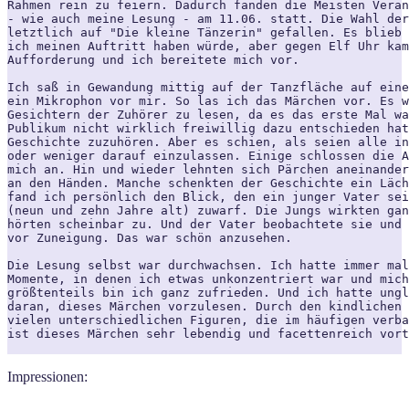
Rahmen rein zu feiern. Dadurch fanden die Meisten Veran
- wie auch meine Lesung - am 11.06. statt. Die Wahl der
letztlich auf "Die kleine Tänzerin" gefallen. Es blieb 
ich meinen Auftritt haben würde, aber gegen Elf Uhr kam
Aufforderung und ich bereitete mich vor.

Ich saß in Gewandung mittig auf der Tanzfläche auf eine
ein Mikrophon vor mir. So las ich das Märchen vor. Es w
Gesichtern der Zuhörer zu lesen, da es das erste Mal wa
Publikum nicht wirklich freiwillig dazu entschieden hat
Geschichte zuzuhören. Aber es schien, als seien alle in
oder weniger darauf einzulassen. Einige schlossen die A
mich an. Hin und wieder lehnten sich Pärchen aneinander
an den Händen. Manche schenkten der Geschichte ein Läch
fand ich persönlich den Blick, den ein junger Vater sei
(neun und zehn Jahre alt) zuwarf. Die Jungs wirkten gan
hörten scheinbar zu. Und der Vater beobachtete sie und 
vor Zuneigung. Das war schön anzusehen.

Die Lesung selbst war durchwachsen. Ich hatte immer mal
Momente, in denen ich etwas unkonzentriert war und mich
größtenteils bin ich ganz zufrieden. Und ich hatte ungl
daran, dieses Märchen vorzulesen. Durch den kindlichen 
vielen unterschiedlichen Figuren, die im häufigen verba
ist dieses Märchen sehr lebendig und facettenreich vort
Impressionen: