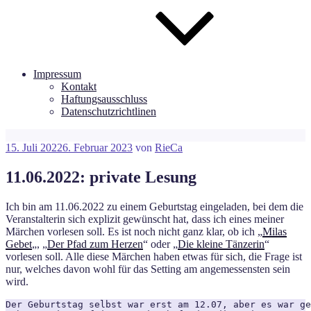
Impressum
Kontakt
Haftungsausschluss
Datenschutzrichtlinen
Veröffentlicht
15. Juli 2022
6. Februar 2023
von
RieCa
am
11.06.2022: private Lesung
Ich bin am 11.06.2022 zu einem Geburtstag eingeladen, bei dem die
Veranstalterin sich explizit gewünscht hat, dass ich eines meiner
Märchen vorlesen soll. Es ist noch nicht ganz klar, ob ich „
Milas
Gebet
„, „
Der Pfad zum Herzen
“ oder „
Die kleine Tänzerin
“
vorlesen soll. Alle diese Märchen haben etwas für sich, die Frage ist
nur, welches davon wohl für das Setting am angemessensten sein
wird.
Der Geburtstag selbst war erst am 12.07, aber es war ge