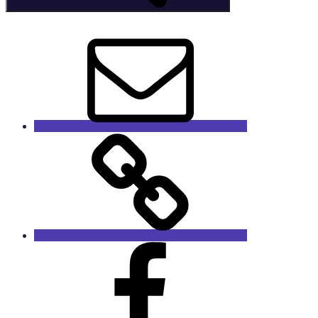
E-
Mail
GaleRieCa
Facebook
RieCa.design