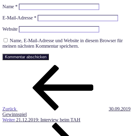
Name
*
E-Mail-Adresse
*
Website
Name, E-Mail-Adresse und Website in diesem Browser für
meinen nächsten Kommentar speichern.
Beitragsnavigation
Vorheriger
Beitrag
Zurück
30.09.2019
Gewinnspiel
Nächster
Weiter
21.12.2019: Interview beim TAH
Beitrag