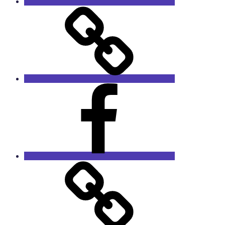
GaleRieCa
Facebook
RieCa.design
Das
Sprucharchiv