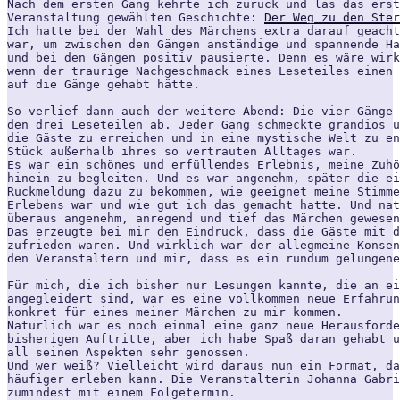
Nach dem ersten Gang kehrte ich zurück und las das erst
Veranstaltung gewählten Geschichte: 
Der Weg zu den Ster
Ich hatte bei der Wahl des Märchens extra darauf geacht
war, um zwischen den Gängen anständige und spannende Ha
und bei den Gängen positiv pausierte. Denn es wäre wirk
wenn der traurige Nachgeschmack eines Leseteiles einen 
auf die Gänge gehabt hätte.
So verlief dann auch der weitere Abend: Die vier Gänge 
den drei Leseteilen ab. Jeder Gang schmeckte grandios u
die Gäste zu erreichen und in eine mystische Welt zu en
Stück außerhalb ihres so vertrauten Alltages war.
Es war ein schönes und erfüllendes Erlebnis, meine Zuhö
hinein zu begleiten. Und es war angenehm, später die ei
Rückmeldung dazu zu bekommen, wie geeignet meine Stimme
Erlebens war und wie gut ich das gemacht hatte. Und nat
überaus angenehm, anregend und tief das Märchen gewesen
Das erzeugte bei mir den Eindruck, dass die Gäste mit d
zufrieden waren. Und wirklich war der allegmeine Konsen
den Veranstaltern und mir, dass es ein rundum gelungen
Für mich, die ich bisher nur Lesungen kannte, die an ei
angegleidert sind, war es eine vollkommen neue Erfahrun
konkret für eines meiner Märchen zu mir kommen.
Natürlich war es noch einmal eine ganz neue Herausforde
bisherigen Auftritte, aber ich habe Spaß daran gehabt u
all seinen Aspekten sehr genossen.
Und wer weiß? Vielleicht wird daraus nun ein Format, da
häufiger erleben kann. Die Veranstalterin Johanna Gabri
zumindest mit einem Folgetermin.