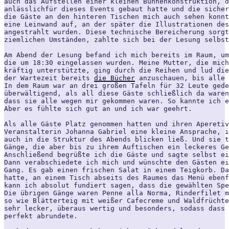
auch das Aufstellen einer kleinen Bühnenkonstruktion, d
anlässlichfür dieses Events gebaut hatte und die siche
die Gäste an den hinteren Tischen mich auch sehen konnt
eine Leinwand auf, an der später die Illustrationen des
angestrahlt wurden. Diese technische Bereicherung sorgt
ziemlichen Umständen, zahlte sich bei der Lesung selbst
Am Abend der Lesung befand ich mich bereits im Raum, um
die um 18:30 eingelassen wurden. Meine Mutter, die mich
kräftig unterstützte, ging durch die Reihen und lud die
der Wartezeit bereits 
die Bücher
 anzuschauen, bis alle 
In dem Raum war an drei großen Tafeln für 32 Leute ged
überwältigend, als all diese Gäste schließlich da ware
dass sie alle wegen mir gekommen waren. So kannte ich e
Aber es fühlte sich gut an und ich war geehrt.
Als alle Gäste Platz genommen hatten und ihren Aperetiv
Veranstalterin Johanna Gabriel eine kleine Ansprache, i
auch in die Struktur des Abends blicken ließ. Und sie t
Gänge, die aber bis zu ihrem Auftischen ein leckeres Ge
Anschließend begrüßte ich die Gäste und sagte selbst ei
Dann verabschiedete ich mich und wünschte den Gästen ei
Gang. Es gab einen frischen Salat in einem Teigkorb. Da
hatte, an einem Tisch abseits des Raumes das Menü ebenf
kann ich absolut fundiert sagen, dass die gewählten Spe
Die übrigen Gänge waren Penne alla Norma, Rinderfilet m
so wie Blätterteig mit weißer Cafecreme und Waldfrüchte
sehr lecker, überaus wertig und besonders, sodass dass 
perfekt abrundete.