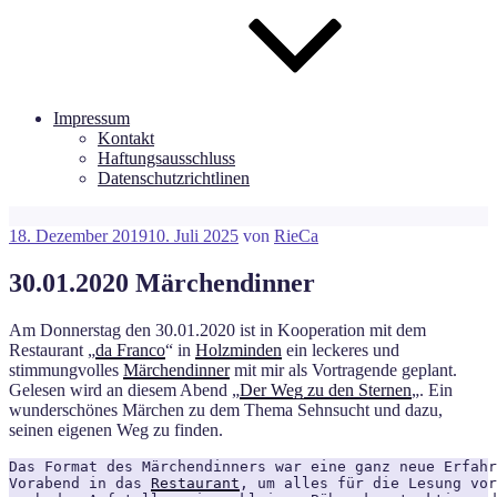
Impressum
Kontakt
Haftungsausschluss
Datenschutzrichtlinen
Veröffentlicht
18. Dezember 2019
10. Juli 2025
von
RieCa
am
30.01.2020 Märchendinner
Am Donnerstag den 30.01.2020 ist in Kooperation mit dem
Restaurant „
da Franco
“ in
Holzminden
ein leckeres und
stimmungvolles
Märchendinner
mit mir als Vortragende geplant.
Gelesen wird an diesem Abend „
Der Weg zu den Sternen
„. Ein
wunderschönes Märchen zu dem Thema Sehnsucht und dazu,
seinen eigenen Weg zu finden.
Das Format des Märchendinners war eine ganz neue Erfahr
Vorabend in das 
Restaurant
, um alles für die Lesung vor