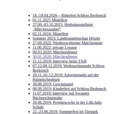
18.-19.04.2026 – Ritterfest Schloss Berlepsch
01.11.2025 Mistelfest
27.09.-05.10.2025: Herbstausstellung
„Märchenzauber“
02.11.2024: Mistelfest
Sommer 2023: Landesgartenschau Höxter
27.09.2022: Niederzwehrener Märchentage
11.06.2022: private Lesung
09.03.2020: Märchendinner
30.01.2020: Märchendinner
21.12.2019: Interview beim TAH
07.12-08.12.2019: Weihnachtsmarkt Schloss
Berlepsch
29.11.-01.12.2019: Adventsmarkt auf der
Hämelschenburg
30.09.2019: Gewinnspiel
08.09.2019: Kinderfest auf Schloss Berlepsch
11.07.2019: Interview mit Swapnix
Bücherschatztruhe
26.06.2019: Projektwoche in der Lilli-Jahn
Schule
22.-23.06.2019: Sommerfest im Tierpark