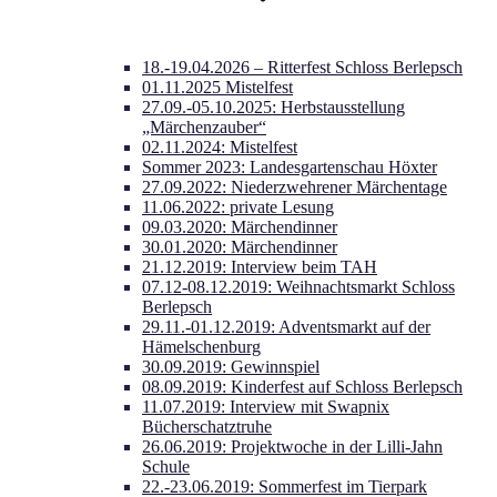
18.-19.04.2026 – Ritterfest Schloss Berlepsch
01.11.2025 Mistelfest
27.09.-05.10.2025: Herbstausstellung
„Märchenzauber“
02.11.2024: Mistelfest
Sommer 2023: Landesgartenschau Höxter
27.09.2022: Niederzwehrener Märchentage
11.06.2022: private Lesung
09.03.2020: Märchendinner
30.01.2020: Märchendinner
21.12.2019: Interview beim TAH
07.12-08.12.2019: Weihnachtsmarkt Schloss
Berlepsch
29.11.-01.12.2019: Adventsmarkt auf der
Hämelschenburg
30.09.2019: Gewinnspiel
08.09.2019: Kinderfest auf Schloss Berlepsch
11.07.2019: Interview mit Swapnix
Bücherschatztruhe
26.06.2019: Projektwoche in der Lilli-Jahn
Schule
22.-23.06.2019: Sommerfest im Tierpark