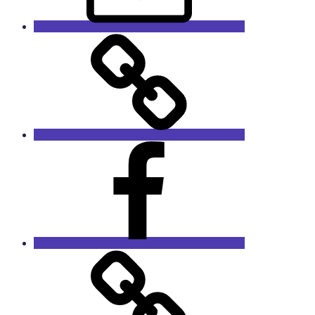
GaleRieCa
Facebook
RieCa.design
Das
Sprucharchiv