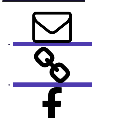
E-
Mail
GaleRieCa
Facebook
RieCa.design