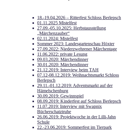
18.-19.04.2026 – Ritterfest Schloss Berlepsch
01.11.2025 Mistelfest
27.09.-05.10.2025: Herbstausstellung
„Märchenzauber“
02.11.2024: Mistelfest
Sommer 2023: Landesgartenschau Höxter
27.09.2022: Niederzwehrener Märchentage
11.06.2022: private Lesung
09.03.2020: Märchendinner
30.01.2020: Märchendinner
21.12.2019: Interview beim TAH
07.12-08.12.2019: Weihnachtsmarkt Schloss
Berlepsch
29.11.-01.12.2019: Adventsmarkt auf der
Hämelschenburg
30.09.2019: Gewinnspiel
08.09.2019: Kinderfest auf Schloss Berlepsch
11.07.2019: Interview mit Swapnix
Bücherschatztruhe
26.06.2019: Projektwoche in der Lilli-Jahn
Schule
22.-23.06.2019: Sommerfest im Tierpark