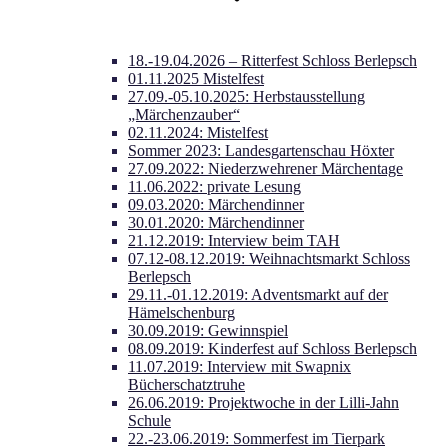
18.-19.04.2026 – Ritterfest Schloss Berlepsch
01.11.2025 Mistelfest
27.09.-05.10.2025: Herbstausstellung
„Märchenzauber“
02.11.2024: Mistelfest
Sommer 2023: Landesgartenschau Höxter
27.09.2022: Niederzwehrener Märchentage
11.06.2022: private Lesung
09.03.2020: Märchendinner
30.01.2020: Märchendinner
21.12.2019: Interview beim TAH
07.12-08.12.2019: Weihnachtsmarkt Schloss
Berlepsch
29.11.-01.12.2019: Adventsmarkt auf der
Hämelschenburg
30.09.2019: Gewinnspiel
08.09.2019: Kinderfest auf Schloss Berlepsch
11.07.2019: Interview mit Swapnix
Bücherschatztruhe
26.06.2019: Projektwoche in der Lilli-Jahn
Schule
22.-23.06.2019: Sommerfest im Tierpark