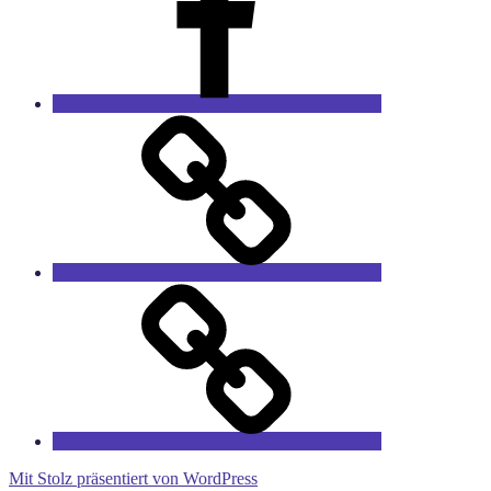
Das
Sprucharchiv
RieCa’s
Fairytales
Mit Stolz präsentiert von WordPress