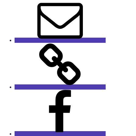
Mail
GaleRieCa
Facebook
RieCa.design