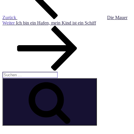
Zurück
Die Mauer
Nächster
Weiter
Ich bin ein Hafen, mein Kind ist ein Schiff
Beitrag
Suche
nach:
Suchen
E-