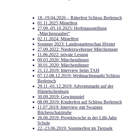
18.-19.04.2026 – Ritterfest Schloss Berlepsch
01.11.2025 Mistelfest
27.09.-05.10.2025: Herbstausstellung
„Märchenzauber“
02.11.2024: Mistelfest
Sommer 2023: Landesgartenschau Höxter
27.09.2022: Niederzwehrener Märchentage
11.06.2022: private Lesung
09.03.2020: Märchendinner
30.01.2020: Märchendinner
21.12.2019: Interview beim TAH
07.12-08.12.2019: Weihnachtsmarkt Schloss
Berlepsch
29.11.-01.12.2019: Adventsmarkt auf der
Hämelschenburg
30.09.2019: Gewinnspiel
08.09.2019: Kinderfest auf Schloss Berlepsch
11.07.2019: Interview mit Swapnix
Bücherschatztruhe
26.06.2019: Projektwoche in der Lilli-Jahn
Schule
22.-23.06.2019: Sommerfest im Tierpark